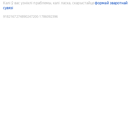
Калі ў вас узніклі праблемы, калі ласка, скарыстайце
формай зваротнай
сувязі
9182167274890247200
:
1786092396