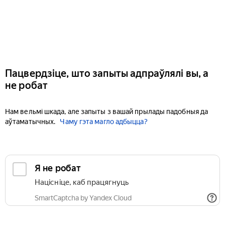
Пацвердзіце, што запыты адпраўлялі вы, а
не робат
Нам вельмі шкада, але запыты з вашай прылады падобныя да
аўтаматычных.
Чаму гэта магло адбыцца?
Я не робат
Націсніце, каб працягнуць
SmartCaptcha by Yandex Cloud