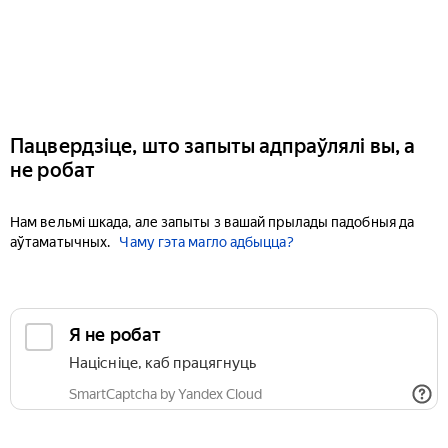
Пацвердзіце, што запыты адпраўлялі вы, а
не робат
Нам вельмі шкада, але запыты з вашай прылады падобныя да
аўтаматычных.
Чаму гэта магло адбыцца?
Я не робат
Націсніце, каб працягнуць
SmartCaptcha by Yandex Cloud