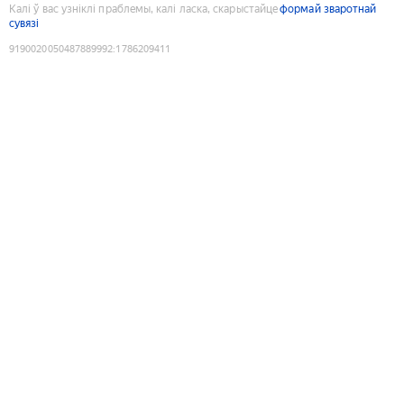
Калі ў вас узніклі праблемы, калі ласка, скарыстайце
формай зваротнай
сувязі
9190020050487889992
:
1786209411