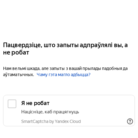
Пацвердзіце, што запыты адпраўлялі вы, а
не робат
Нам вельмі шкада, але запыты з вашай прылады падобныя да
аўтаматычных.
Чаму гэта магло адбыцца?
Я не робат
Націсніце, каб працягнуць
SmartCaptcha by Yandex Cloud