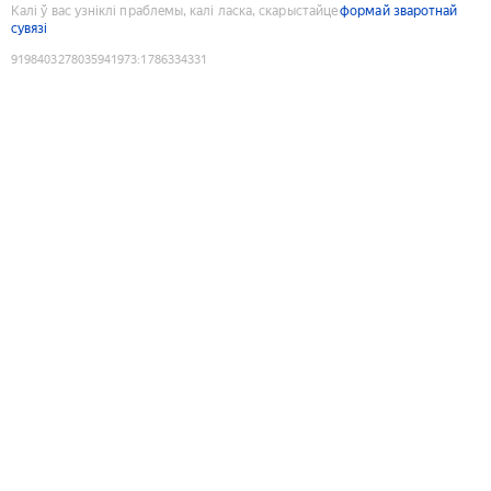
Калі ў вас узніклі праблемы, калі ласка, скарыстайце
формай зваротнай
сувязі
9198403278035941973
:
1786334331