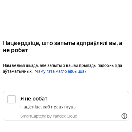
Пацвердзіце, што запыты адпраўлялі вы, а
не робат
Нам вельмі шкада, але запыты з вашай прылады падобныя да
аўтаматычных.
Чаму гэта магло адбыцца?
Я не робат
Націсніце, каб працягнуць
SmartCaptcha by Yandex Cloud