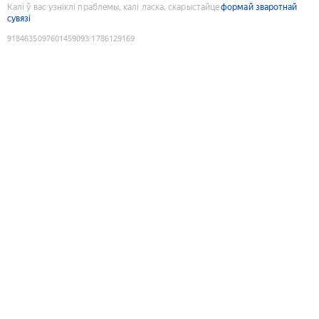
Калі ў вас узніклі праблемы, калі ласка, скарыстайце
формай зваротнай
сувязі
9184635097601459093
:
1786129169