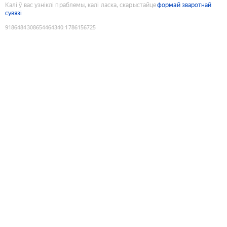
Калі ў вас узніклі праблемы, калі ласка, скарыстайце
формай зваротнай
сувязі
9186484308654464340
:
1786156725