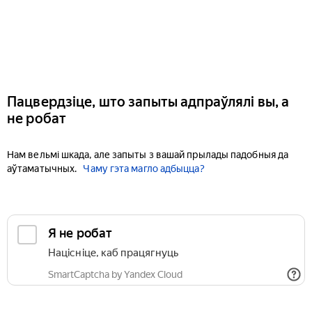
Пацвердзіце, што запыты адпраўлялі вы, а
не робат
Нам вельмі шкада, але запыты з вашай прылады падобныя да
аўтаматычных.
Чаму гэта магло адбыцца?
Я не робат
Націсніце, каб працягнуць
SmartCaptcha by Yandex Cloud