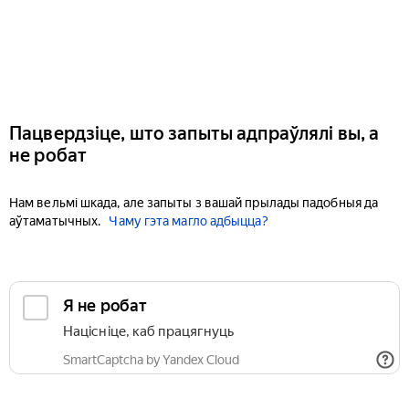
Пацвердзіце, што запыты адпраўлялі вы, а
не робат
Нам вельмі шкада, але запыты з вашай прылады падобныя да
аўтаматычных.
Чаму гэта магло адбыцца?
Я не робат
Націсніце, каб працягнуць
SmartCaptcha by Yandex Cloud