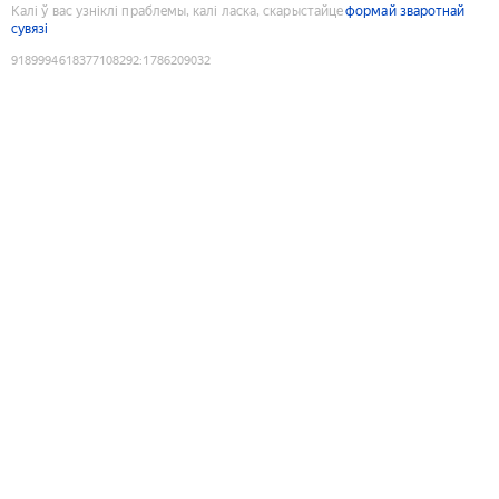
Калі ў вас узніклі праблемы, калі ласка, скарыстайце
формай зваротнай
сувязі
9189994618377108292
:
1786209032