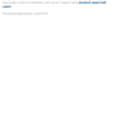
Калі ў вас узніклі праблемы, калі ласка, скарыстайце
формай зваротнай
сувязі
9194202657882028672
:
1786271737