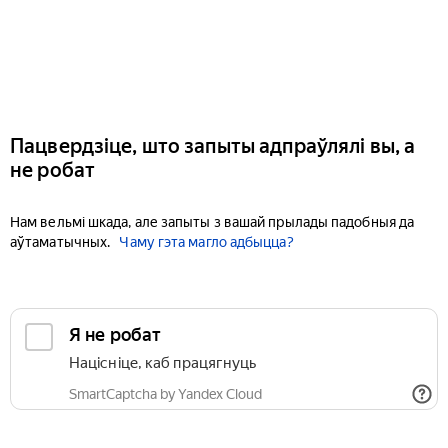
Пацвердзіце, што запыты адпраўлялі вы, а
не робат
Нам вельмі шкада, але запыты з вашай прылады падобныя да
аўтаматычных.
Чаму гэта магло адбыцца?
Я не робат
Націсніце, каб працягнуць
SmartCaptcha by Yandex Cloud