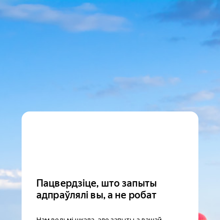
Пацвердзіце, што запыты
адпраўлялі вы, а не робат