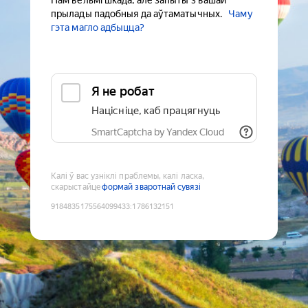
Нам вельмі шкада, але запыты з вашай
прылады падобныя да аўтаматычных.
Чаму
гэта магло адбыцца?
Я не робат
Націсніце, каб працягнуць
SmartCaptcha by Yandex Cloud
Калі ў вас узніклі праблемы, калі ласка,
скарыстайце
формай зваротнай сувязі
9184835175564099433
:
1786132151