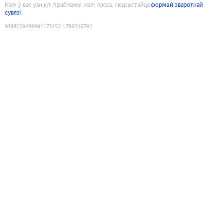
Калі ў вас узніклі праблемы, калі ласка, скарыстайце
формай зваротнай
сувязі
9199239499981172152
:
1786346792