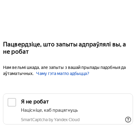
Пацвердзіце, што запыты адпраўлялі вы, а
не робат
Нам вельмі шкада, але запыты з вашай прылады падобныя да
аўтаматычных.
Чаму гэта магло адбыцца?
Я не робат
Націсніце, каб працягнуць
SmartCaptcha by Yandex Cloud