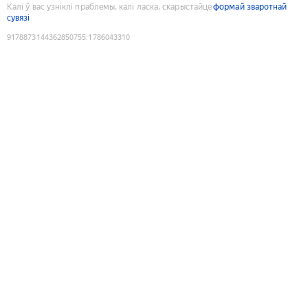
Калі ў вас узніклі праблемы, калі ласка, скарыстайце
формай зваротнай
сувязі
9178873144362850755
:
1786043310