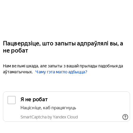
Пацвердзіце, што запыты адпраўлялі вы, а
не робат
Нам вельмі шкада, але запыты з вашай прылады падобныя да
аўтаматычных.
Чаму гэта магло адбыцца?
Я не робат
Націсніце, каб працягнуць
SmartCaptcha by Yandex Cloud