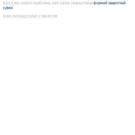
Калі ў вас узніклі праблемы, калі ласка, скарыстайце
формай зваротнай
сувязі
9188129355822219591
:
1786181238