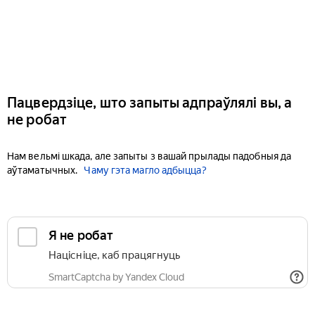
Пацвердзіце, што запыты адпраўлялі вы, а
не робат
Нам вельмі шкада, але запыты з вашай прылады падобныя да
аўтаматычных.
Чаму гэта магло адбыцца?
Я не робат
Націсніце, каб працягнуць
SmartCaptcha by Yandex Cloud