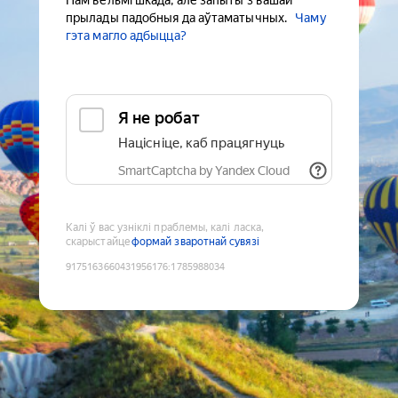
Нам вельмі шкада, але запыты з вашай
прылады падобныя да аўтаматычных.
Чаму
гэта магло адбыцца?
Я не робат
Націсніце, каб працягнуць
SmartCaptcha by Yandex Cloud
Калі ў вас узніклі праблемы, калі ласка,
скарыстайце
формай зваротнай сувязі
9175163660431956176
:
1785988034