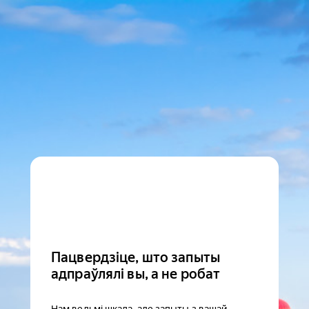
Пацвердзіце, што запыты
адпраўлялі вы, а не робат