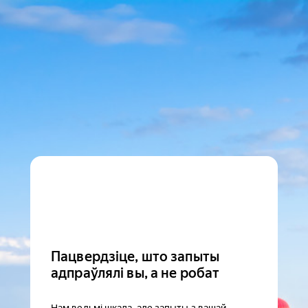
Пацвердзіце, што запыты
адпраўлялі вы, а не робат