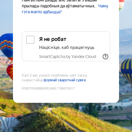
Нам вельмі шкада, але запыты з вашай
прылады падобныя да аўтаматычных.
Чаму
гэта магло адбыцца?
Я не робат
Націсніце, каб працягнуць
SmartCaptcha by Yandex Cloud
Калі ў вас узніклі праблемы, калі ласка,
скарыстайце
формай зваротнай сувязі
9180705698860952468
:
1786070617