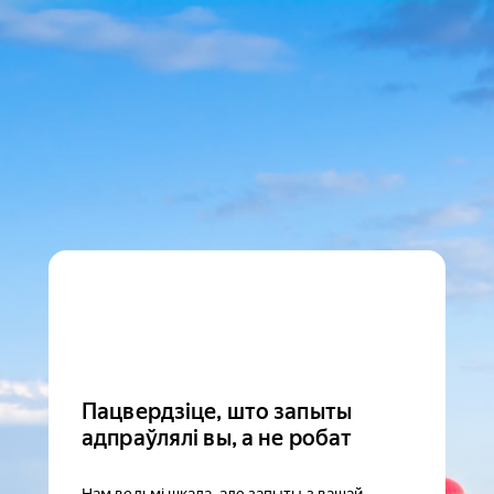
Пацвердзіце, што запыты
адпраўлялі вы, а не робат