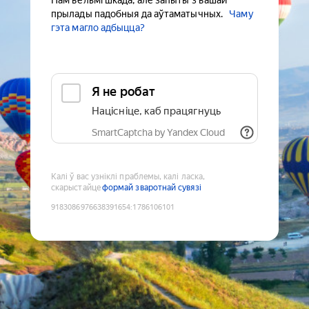
Нам вельмі шкада, але запыты з вашай
прылады падобныя да аўтаматычных.
Чаму
гэта магло адбыцца?
Я не робат
Націсніце, каб працягнуць
SmartCaptcha by Yandex Cloud
Калі ў вас узніклі праблемы, калі ласка,
скарыстайце
формай зваротнай сувязі
9183086976638391654
:
1786106101