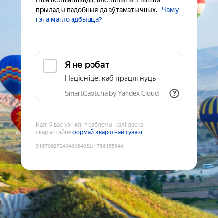
Нам вельмі шкада, але запыты з вашай
прылады падобныя да аўтаматычных.
Чаму
гэта магло адбыцца?
Я не робат
Націсніце, каб працягнуць
SmartCaptcha by Yandex Cloud
Калі ў вас узніклі праблемы, калі ласка,
скарыстайце
формай зваротнай сувязі
9187062724048084032
:
1786165344