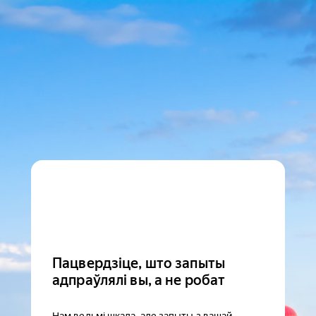
Пацвердзіце, што запыты
адпраўлялі вы, а не робат