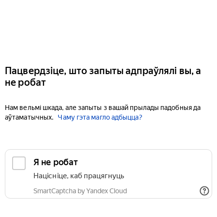
Пацвердзіце, што запыты адпраўлялі вы, а
не робат
Нам вельмі шкада, але запыты з вашай прылады падобныя да
аўтаматычных.
Чаму гэта магло адбыцца?
Я не робат
Націсніце, каб працягнуць
SmartCaptcha by Yandex Cloud