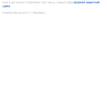
Калі ў вас узніклі праблемы, калі ласка, скарыстайце
формай зваротнай
сувязі
9194064188138241017
:
1786269674