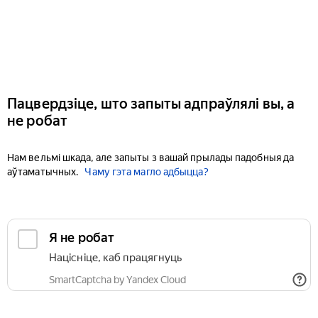
Пацвердзіце, што запыты адпраўлялі вы, а
не робат
Нам вельмі шкада, але запыты з вашай прылады падобныя да
аўтаматычных.
Чаму гэта магло адбыцца?
Я не робат
Націсніце, каб працягнуць
SmartCaptcha by Yandex Cloud