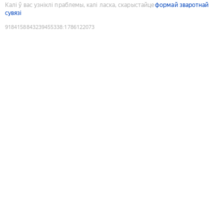
Калі ў вас узніклі праблемы, калі ласка, скарыстайце
формай зваротнай
сувязі
9184158843239455338
:
1786122073