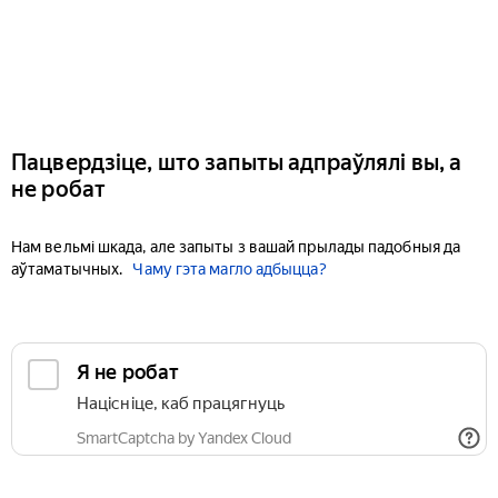
Пацвердзіце, што запыты адпраўлялі вы, а
не робат
Нам вельмі шкада, але запыты з вашай прылады падобныя да
аўтаматычных.
Чаму гэта магло адбыцца?
Я не робат
Націсніце, каб працягнуць
SmartCaptcha by Yandex Cloud