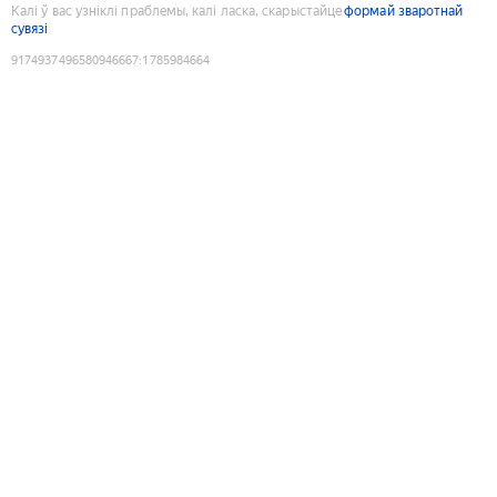
Калі ў вас узніклі праблемы, калі ласка, скарыстайце
формай зваротнай
сувязі
9174937496580946667
:
1785984664