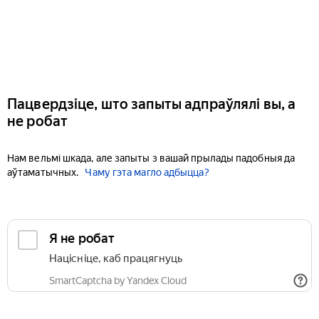
Пацвердзіце, што запыты адпраўлялі вы, а
не робат
Нам вельмі шкада, але запыты з вашай прылады падобныя да
аўтаматычных.
Чаму гэта магло адбыцца?
Я не робат
Націсніце, каб працягнуць
SmartCaptcha by Yandex Cloud