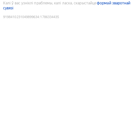
Калі ў вас узніклі праблемы, калі ласка, скарыстайце
формай зваротнай
сувязі
9198410231049899634
:
1786334435