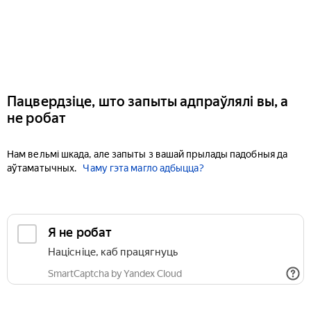
Пацвердзіце, што запыты адпраўлялі вы, а
не робат
Нам вельмі шкада, але запыты з вашай прылады падобныя да
аўтаматычных.
Чаму гэта магло адбыцца?
Я не робат
Націсніце, каб працягнуць
SmartCaptcha by Yandex Cloud