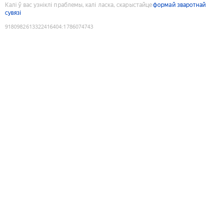
Калі ў вас узніклі праблемы, калі ласка, скарыстайце
формай зваротнай
сувязі
9180982613322416404
:
1786074743