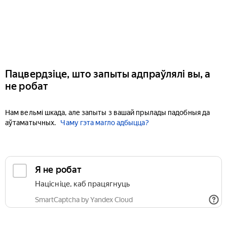
Пацвердзіце, што запыты адпраўлялі вы, а
не робат
Нам вельмі шкада, але запыты з вашай прылады падобныя да
аўтаматычных.
Чаму гэта магло адбыцца?
Я не робат
Націсніце, каб працягнуць
SmartCaptcha by Yandex Cloud