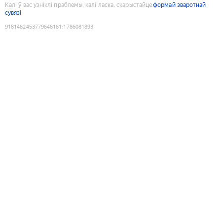
Калі ў вас узніклі праблемы, калі ласка, скарыстайце
формай зваротнай
сувязі
9181462453779646161
:
1786081893