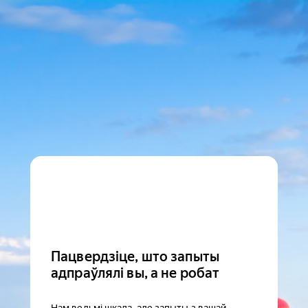
Пацвердзіце, што запыты
адпраўлялі вы, а не робат