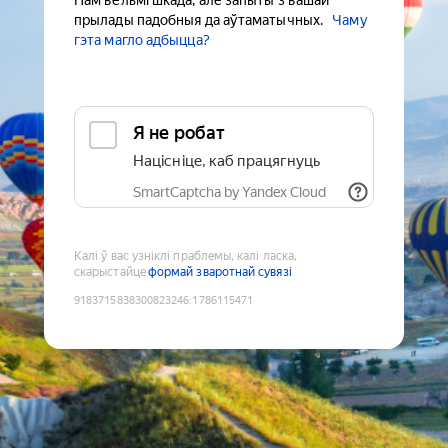
Нам вельмі шкада, але запыты з вашай
прылады падобныя да аўтаматычных.
Чаму
гэта магло адбыцца?
Я не робат
Націсніце, каб працягнуць
SmartCaptcha by Yandex Cloud
Калі ў вас узніклі праблемы, калі ласка,
скарыстайце
формай зваротнай сувязі
9183715838300823246
:
1786115471