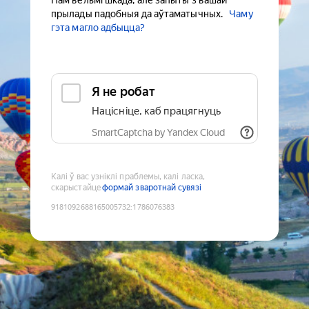
Нам вельмі шкада, але запыты з вашай
прылады падобныя да аўтаматычных.
Чаму
гэта магло адбыцца?
Я не робат
Націсніце, каб працягнуць
SmartCaptcha by Yandex Cloud
Калі ў вас узніклі праблемы, калі ласка,
скарыстайце
формай зваротнай сувязі
9181092688165005732
:
1786076383