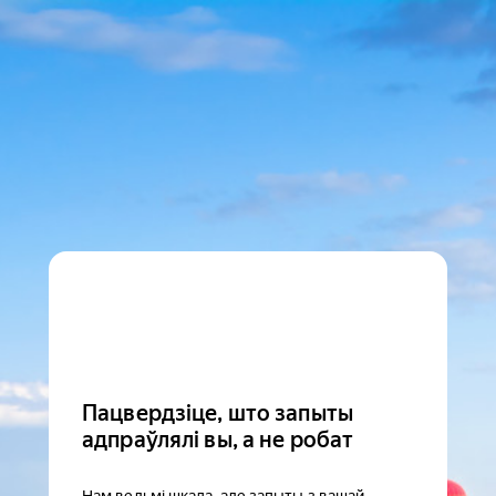
Пацвердзіце, што запыты
адпраўлялі вы, а не робат