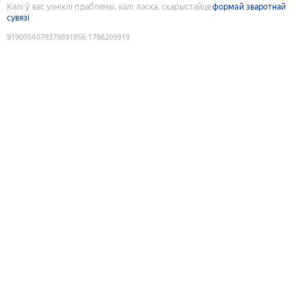
Калі ў вас узніклі праблемы, калі ласка, скарыстайце
формай зваротнай
сувязі
9190054079378891856
:
1786209919