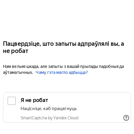
Пацвердзіце, што запыты адпраўлялі вы, а
не робат
Нам вельмі шкада, але запыты з вашай прылады падобныя да
аўтаматычных.
Чаму гэта магло адбыцца?
Я не робат
Націсніце, каб працягнуць
SmartCaptcha by Yandex Cloud