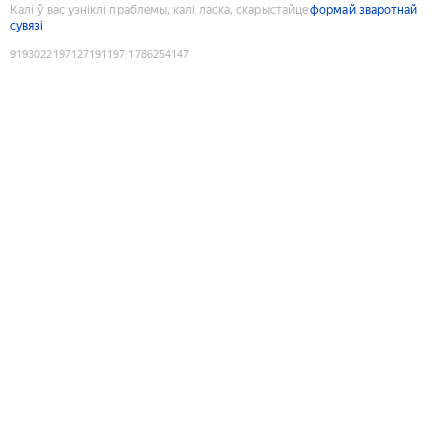
Калі ў вас узніклі праблемы, калі ласка, скарыстайце
формай зваротнай
сувязі
9193022197127191197
:
1786254147