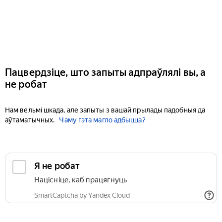
Пацвердзіце, што запыты адпраўлялі вы, а
не робат
Нам вельмі шкада, але запыты з вашай прылады падобныя да
аўтаматычных.
Чаму гэта магло адбыцца?
Я не робат
Націсніце, каб працягнуць
SmartCaptcha by Yandex Cloud