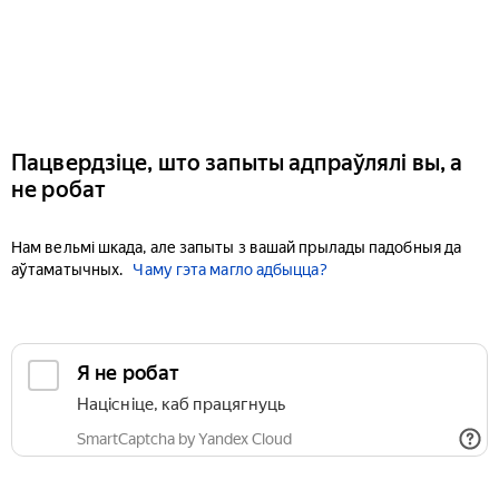
Пацвердзіце, што запыты адпраўлялі вы, а
не робат
Нам вельмі шкада, але запыты з вашай прылады падобныя да
аўтаматычных.
Чаму гэта магло адбыцца?
Я не робат
Націсніце, каб працягнуць
SmartCaptcha by Yandex Cloud