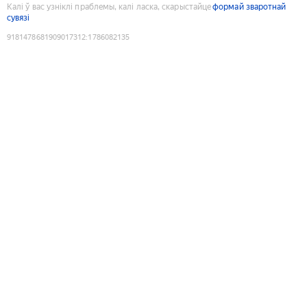
Калі ў вас узніклі праблемы, калі ласка, скарыстайце
формай зваротнай
сувязі
9181478681909017312
:
1786082135