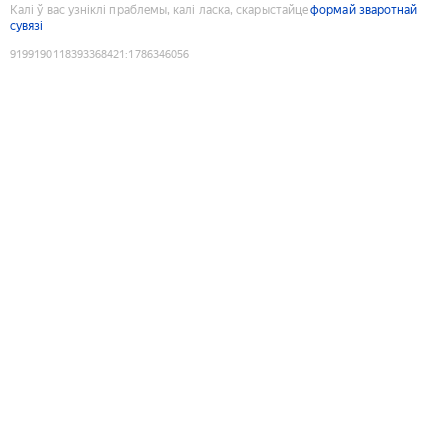
Калі ў вас узніклі праблемы, калі ласка, скарыстайце
формай зваротнай
сувязі
9199190118393368421
:
1786346056