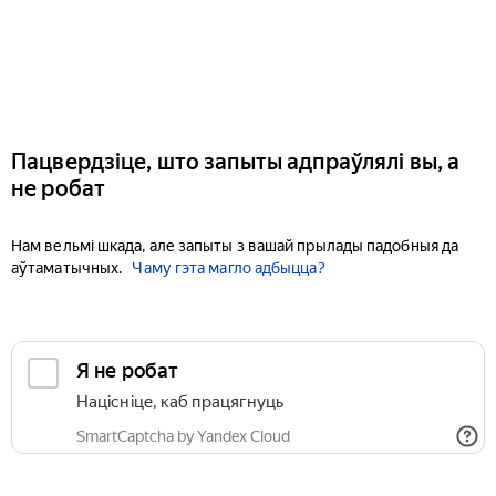
Пацвердзіце, што запыты адпраўлялі вы, а
не робат
Нам вельмі шкада, але запыты з вашай прылады падобныя да
аўтаматычных.
Чаму гэта магло адбыцца?
Я не робат
Націсніце, каб працягнуць
SmartCaptcha by Yandex Cloud