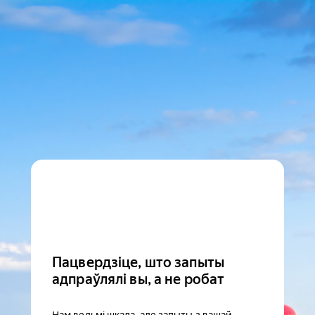
Пацвердзіце, што запыты
адпраўлялі вы, а не робат