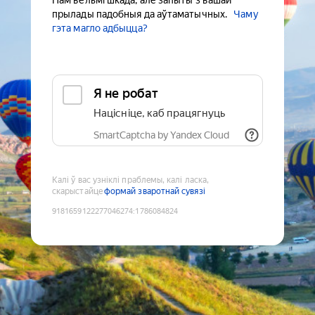
Нам вельмі шкада, але запыты з вашай
прылады падобныя да аўтаматычных.
Чаму
гэта магло адбыцца?
Я не робат
Націсніце, каб працягнуць
SmartCaptcha by Yandex Cloud
Калі ў вас узніклі праблемы, калі ласка,
скарыстайце
формай зваротнай сувязі
9181659122277046274
:
1786084824