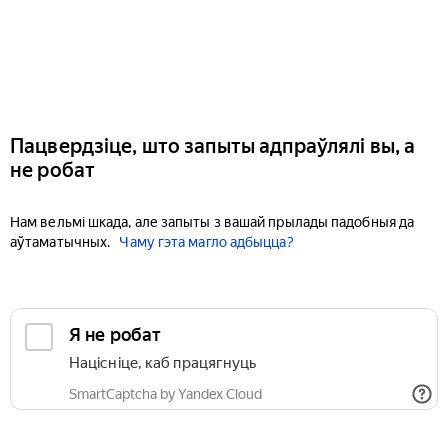
Пацвердзіце, што запыты адпраўлялі вы, а
не робат
Нам вельмі шкада, але запыты з вашай прылады падобныя да
аўтаматычных.
Чаму гэта магло адбыцца?
Я не робат
Націсніце, каб працягнуць
SmartCaptcha by Yandex Cloud