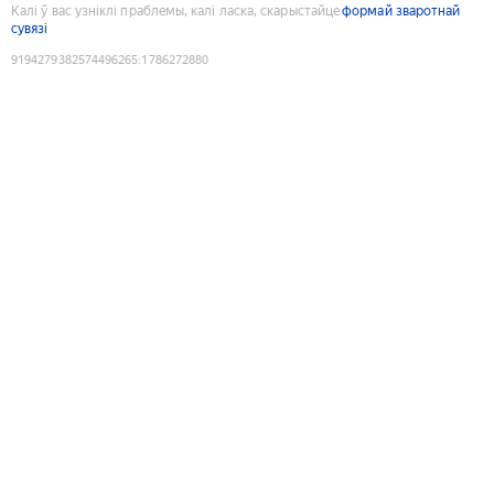
Калі ў вас узніклі праблемы, калі ласка, скарыстайце
формай зваротнай
сувязі
9194279382574496265
:
1786272880