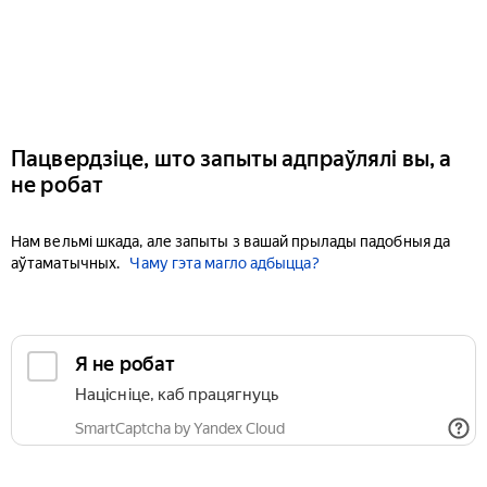
Пацвердзіце, што запыты адпраўлялі вы, а
не робат
Нам вельмі шкада, але запыты з вашай прылады падобныя да
аўтаматычных.
Чаму гэта магло адбыцца?
Я не робат
Націсніце, каб працягнуць
SmartCaptcha by Yandex Cloud