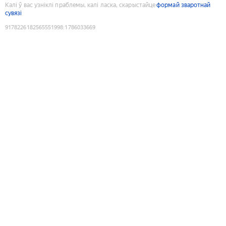
Калі ў вас узніклі праблемы, калі ласка, скарыстайце
формай зваротнай
сувязі
9178226182565551998
:
1786033669