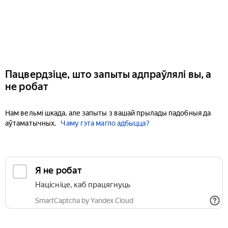
Пацвердзіце, што запыты адпраўлялі вы, а
не робат
Нам вельмі шкада, але запыты з вашай прылады падобныя да
аўтаматычных.
Чаму гэта магло адбыцца?
Я не робат
Націсніце, каб працягнуць
SmartCaptcha by Yandex Cloud