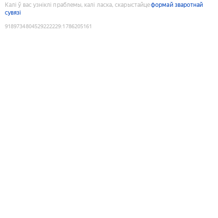
Калі ў вас узніклі праблемы, калі ласка, скарыстайце
формай зваротнай
сувязі
9189734804529222229
:
1786205161