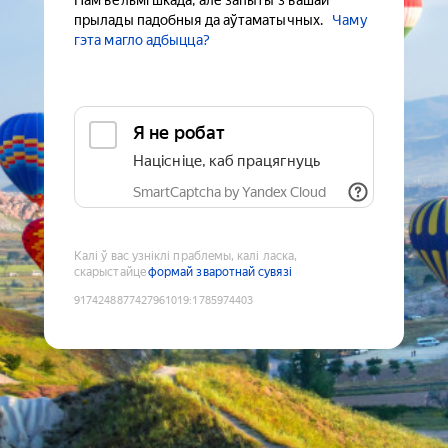
Нам вельмі шкада, але запыты з вашай
прылады падобныя да аўтаматычных.
Чаму
гэта магло адбыцца?
Я не робат
Націсніце, каб працягнуць
SmartCaptcha by Yandex Cloud
Калі ў вас узніклі праблемы, калі ласка,
скарыстайце
формай зваротнай сувязі
9174248877427961019
:
1785974403