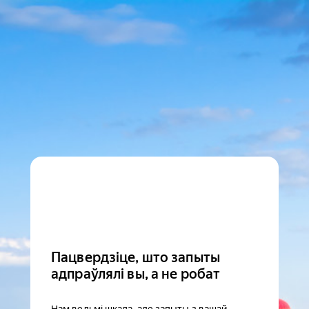
Пацвердзіце, што запыты
адпраўлялі вы, а не робат