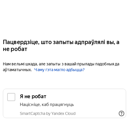
Пацвердзіце, што запыты адпраўлялі вы, а
не робат
Нам вельмі шкада, але запыты з вашай прылады падобныя да
аўтаматычных.
Чаму гэта магло адбыцца?
Я не робат
Націсніце, каб працягнуць
SmartCaptcha by Yandex Cloud