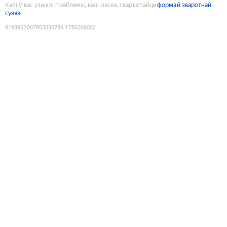
Калі ў вас узніклі праблемы, калі ласка, скарыстайце
формай зваротнай
сувязі
9193952007953330784
:
1786268002