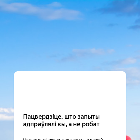
Пацвердзіце, што запыты
адпраўлялі вы, а не робат