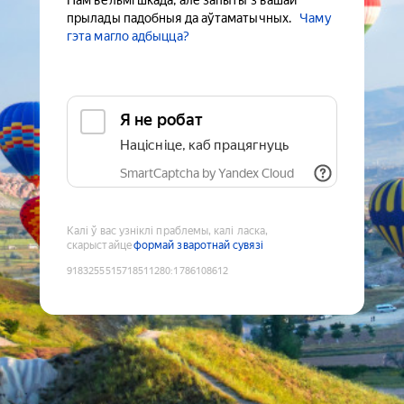
Нам вельмі шкада, але запыты з вашай
прылады падобныя да аўтаматычных.
Чаму
гэта магло адбыцца?
Я не робат
Націсніце, каб працягнуць
SmartCaptcha by Yandex Cloud
Калі ў вас узніклі праблемы, калі ласка,
скарыстайце
формай зваротнай сувязі
9183255515718511280
:
1786108612