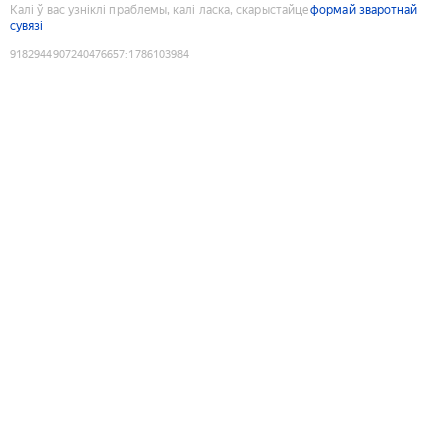
Калі ў вас узніклі праблемы, калі ласка, скарыстайце
формай зваротнай
сувязі
9182944907240476657
:
1786103984