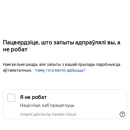
Пацвердзіце, што запыты адпраўлялі вы, а
не робат
Нам вельмі шкада, але запыты з вашай прылады падобныя да
аўтаматычных.
Чаму гэта магло адбыцца?
Я не робат
Націсніце, каб працягнуць
SmartCaptcha by Yandex Cloud