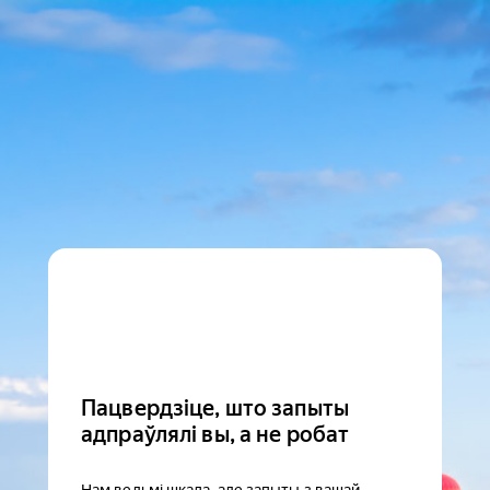
Пацвердзіце, што запыты
адпраўлялі вы, а не робат