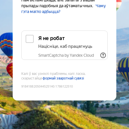
Нам вельмі шкада, але запыты з вашай
прылады падобныя да аўтаматычных.
Чаму
гэта магло адбыцца?
Я не робат
Націсніце, каб працягнуць
SmartCaptcha by Yandex Cloud
Калі ў вас узніклі праблемы, калі ласка,
скарыстайце
формай зваротнай сувязі
9184188205044525140
:
1786122510