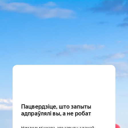
Пацвердзіце, што запыты
адпраўлялі вы, а не робат