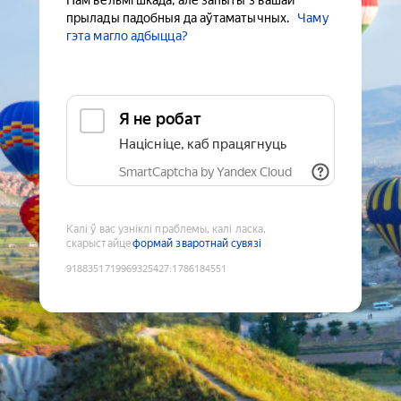
Нам вельмі шкада, але запыты з вашай
прылады падобныя да аўтаматычных.
Чаму
гэта магло адбыцца?
Я не робат
Націсніце, каб працягнуць
SmartCaptcha by Yandex Cloud
Калі ў вас узніклі праблемы, калі ласка,
скарыстайце
формай зваротнай сувязі
9188351719969325427
:
1786184551