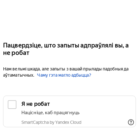
Пацвердзіце, што запыты адпраўлялі вы, а
не робат
Нам вельмі шкада, але запыты з вашай прылады падобныя да
аўтаматычных.
Чаму гэта магло адбыцца?
Я не робат
Націсніце, каб працягнуць
SmartCaptcha by Yandex Cloud