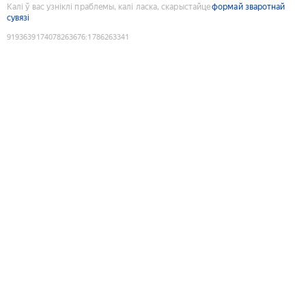
Калі ў вас узніклі праблемы, калі ласка, скарыстайце
формай зваротнай
сувязі
9193639174078263676
:
1786263341