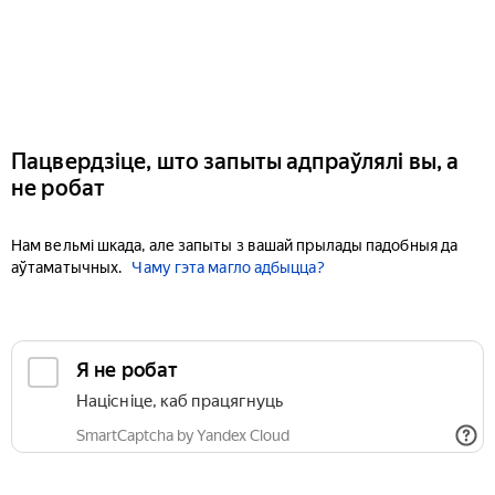
Пацвердзіце, што запыты адпраўлялі вы, а
не робат
Нам вельмі шкада, але запыты з вашай прылады падобныя да
аўтаматычных.
Чаму гэта магло адбыцца?
Я не робат
Націсніце, каб працягнуць
SmartCaptcha by Yandex Cloud