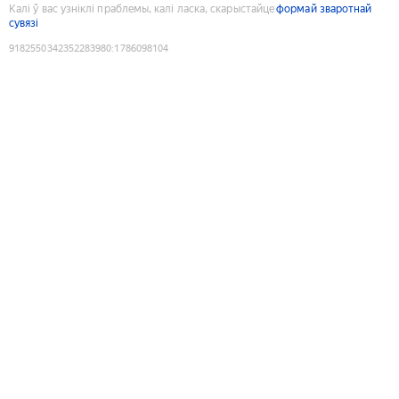
Калі ў вас узніклі праблемы, калі ласка, скарыстайце
формай зваротнай
сувязі
9182550342352283980
:
1786098104