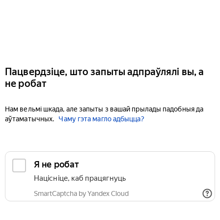
Пацвердзіце, што запыты адпраўлялі вы, а
не робат
Нам вельмі шкада, але запыты з вашай прылады падобныя да
аўтаматычных.
Чаму гэта магло адбыцца?
Я не робат
Націсніце, каб працягнуць
SmartCaptcha by Yandex Cloud