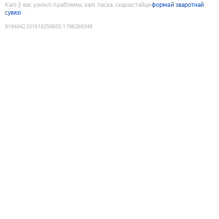
Калі ў вас узніклі праблемы, калі ласка, скарыстайце
формай зваротнай
сувязі
9194042331518250655
:
1786269348