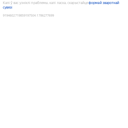
Калі ў вас узніклі праблемы, калі ласка, скарыстайце
формай зваротнай
сувязі
9194602719859197504
:
1786277699