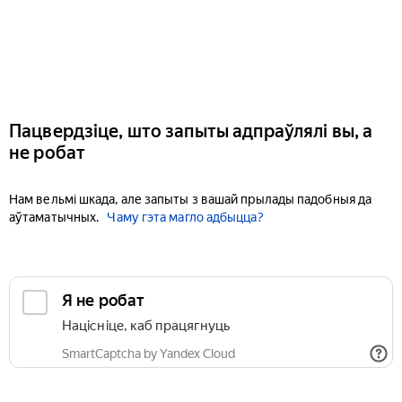
Пацвердзіце, што запыты адпраўлялі вы, а
не робат
Нам вельмі шкада, але запыты з вашай прылады падобныя да
аўтаматычных.
Чаму гэта магло адбыцца?
Я не робат
Націсніце, каб працягнуць
SmartCaptcha by Yandex Cloud