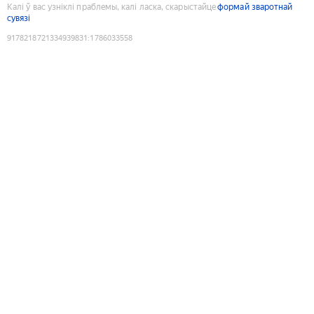
Калі ў вас узніклі праблемы, калі ласка, скарыстайце
формай зваротнай
сувязі
9178218721334939831
:
1786033558