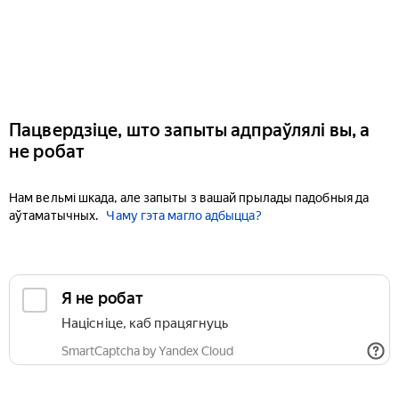
Пацвердзіце, што запыты адпраўлялі вы, а
не робат
Нам вельмі шкада, але запыты з вашай прылады падобныя да
аўтаматычных.
Чаму гэта магло адбыцца?
Я не робат
Націсніце, каб працягнуць
SmartCaptcha by Yandex Cloud