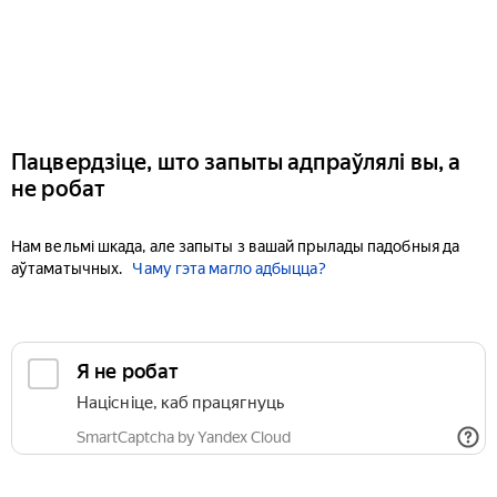
Пацвердзіце, што запыты адпраўлялі вы, а
не робат
Нам вельмі шкада, але запыты з вашай прылады падобныя да
аўтаматычных.
Чаму гэта магло адбыцца?
Я не робат
Націсніце, каб працягнуць
SmartCaptcha by Yandex Cloud