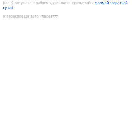
Калі ў вас узніклі праблемы, калі ласка, скарыстайце
формай зваротнай
сувязі
9178099200382915670
:
1786031777