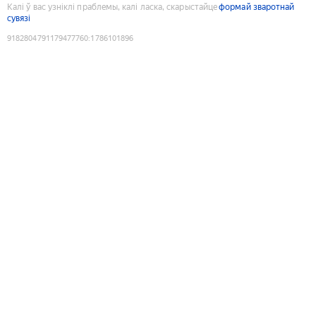
Калі ў вас узніклі праблемы, калі ласка, скарыстайце
формай зваротнай
сувязі
9182804791179477760
:
1786101896