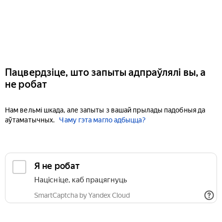
Пацвердзіце, што запыты адпраўлялі вы, а
не робат
Нам вельмі шкада, але запыты з вашай прылады падобныя да
аўтаматычных.
Чаму гэта магло адбыцца?
Я не робат
Націсніце, каб працягнуць
SmartCaptcha by Yandex Cloud