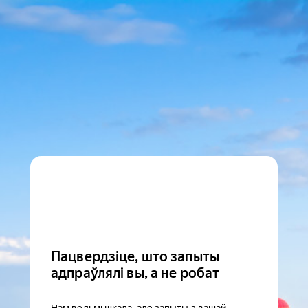
Пацвердзіце, што запыты
адпраўлялі вы, а не робат