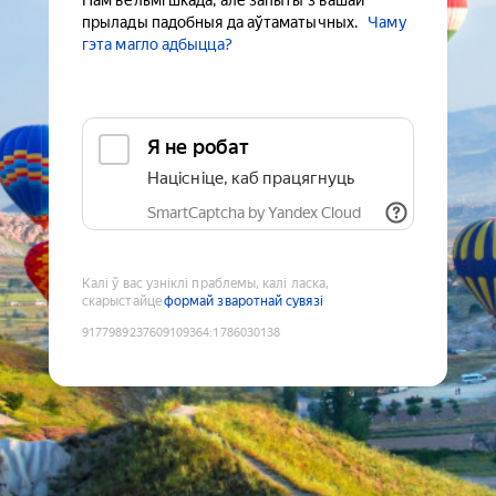
Нам вельмі шкада, але запыты з вашай
прылады падобныя да аўтаматычных.
Чаму
гэта магло адбыцца?
Я не робат
Націсніце, каб працягнуць
SmartCaptcha by Yandex Cloud
Калі ў вас узніклі праблемы, калі ласка,
скарыстайце
формай зваротнай сувязі
9177989237609109364
:
1786030138