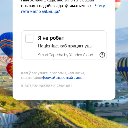
Нам вельмі шкада, але запыты з вашай
прылады падобныя да аўтаматычных.
Чаму
гэта магло адбыцца?
Я не робат
Націсніце, каб працягнуць
SmartCaptcha by Yandex Cloud
Калі ў вас узніклі праблемы, калі ласка,
скарыстайце
формай зваротнай сувязі
9178762054496855561
:
1786041654