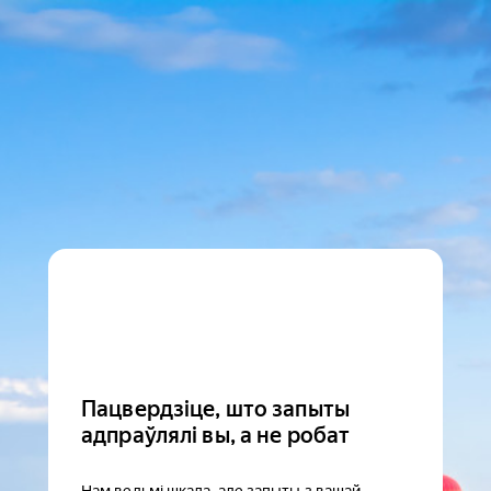
Пацвердзіце, што запыты
адпраўлялі вы, а не робат