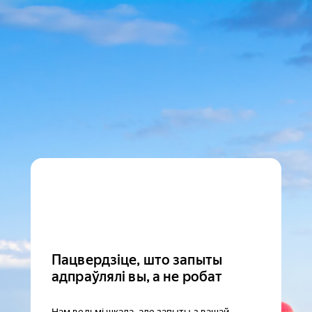
Пацвердзіце, што запыты
адпраўлялі вы, а не робат