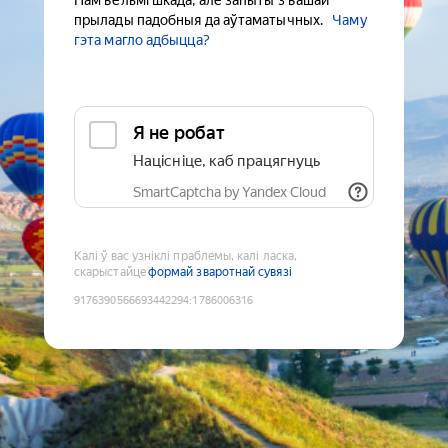
Нам вельмі шкада, але запыты з вашай
прылады падобныя да аўтаматычных.
Чаму
гэта магло адбыцца?
Я не робат
Націсніце, каб працягнуць
SmartCaptcha by Yandex Cloud
Калі ў вас узніклі праблемы, калі ласка,
скарыстайце
формай зваротнай сувязі
9176390566693442294
:
1786006316