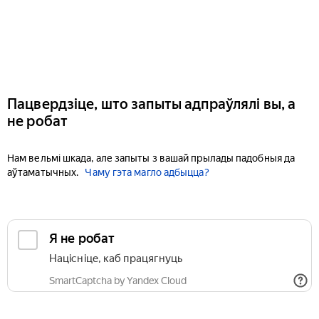
Пацвердзіце, што запыты адпраўлялі вы, а
не робат
Нам вельмі шкада, але запыты з вашай прылады падобныя да
аўтаматычных.
Чаму гэта магло адбыцца?
Я не робат
Націсніце, каб працягнуць
SmartCaptcha by Yandex Cloud