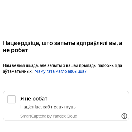
Пацвердзіце, што запыты адпраўлялі вы, а
не робат
Нам вельмі шкада, але запыты з вашай прылады падобныя да
аўтаматычных.
Чаму гэта магло адбыцца?
Я не робат
Націсніце, каб працягнуць
SmartCaptcha by Yandex Cloud