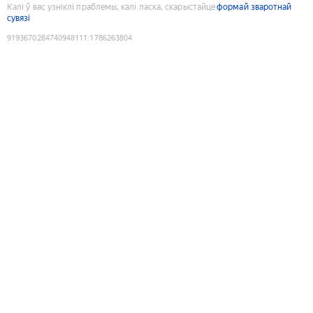
Калі ў вас узніклі праблемы, калі ласка, скарыстайце
формай зваротнай
сувязі
9193670284740948111
:
1786263804