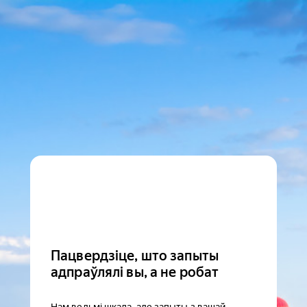
Пацвердзіце, што запыты
адпраўлялі вы, а не робат