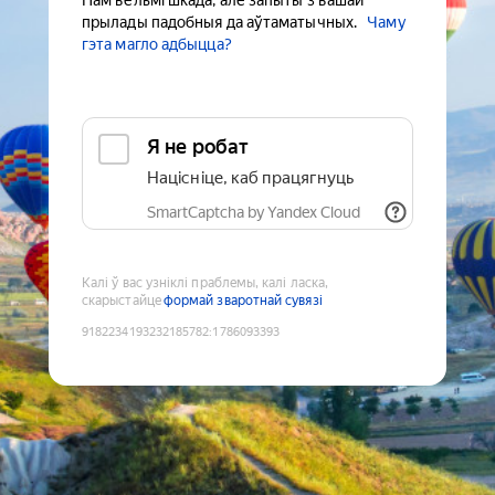
Нам вельмі шкада, але запыты з вашай
прылады падобныя да аўтаматычных.
Чаму
гэта магло адбыцца?
Я не робат
Націсніце, каб працягнуць
SmartCaptcha by Yandex Cloud
Калі ў вас узніклі праблемы, калі ласка,
скарыстайце
формай зваротнай сувязі
9182234193232185782
:
1786093393